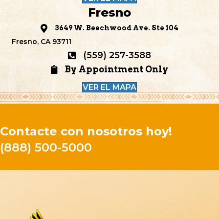
Fresno
3649 W. Beechwood Ave. Ste 104
Fresno, CA 93711
(559) 257-3588
By Appointment Only
VER EL MAPA
Contacte con nosotros hoy!
(888) 500-5000