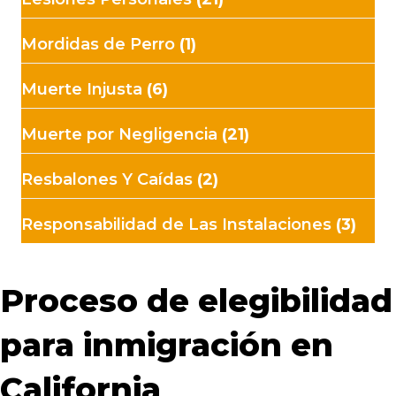
Mordidas de Perro
(1)
Muerte Injusta
(6)
Muerte por Negligencia
(21)
Resbalones Y Caídas
(2)
Responsabilidad de Las Instalaciones
(3)
Proceso de elegibilidad
para inmigración en
California