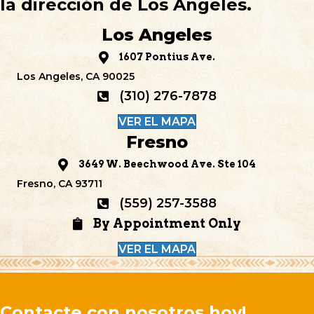
la dirección de Los Ángeles.
Los Angeles
1607 Pontius Ave.
Los Angeles, CA 90025
(310) 276-7878
VER EL MAPA
Fresno
3649 W. Beechwood Ave. Ste 104
Fresno, CA 93711
(559) 257-3588
By Appointment Only
VER EL MAPA
Contacte con nosotros hoy!