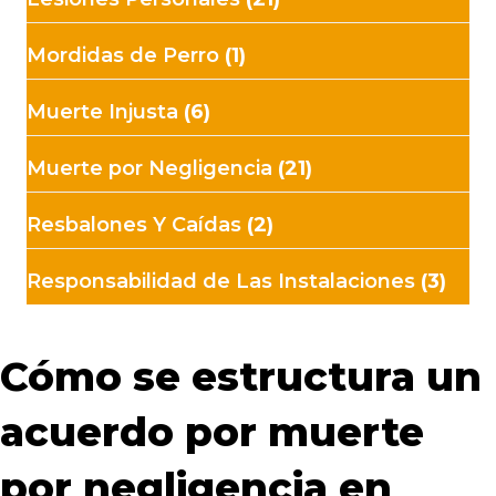
Mordidas de Perro
(1)
Muerte Injusta
(6)
Muerte por Negligencia
(21)
Resbalones Y Caídas
(2)
Responsabilidad de Las Instalaciones
(3)
Cómo se estructura un
acuerdo por muerte
por negligencia en