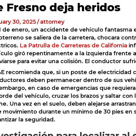
e Fresno deja heridos
uary 30, 2025
/
attorney
31 de enero, un accidente de vehículo fantasma
terreno se saliera de la carretera, chocara cont
tricos.
La Patrulla de Carreteras de California
in
ículo giró repentinamente a la izquierda frente a
iarse para evitar una colisión. El conductor sufr
E recomienda que, si un poste de electricidad 
ductores deben permanecer dentro de sus vehícul
 embargo, en caso de emergencias que requieran
orde del vehículo, cruzar los brazos y saltar con
he. Una vez en el suelo, deben alejarse arrastra
e movimiento durante un mínimo de 30 pies en s
ntizar la seguridad.
vestigación para localizar a