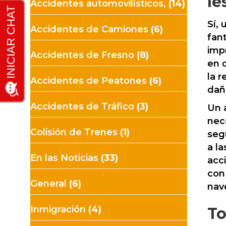
le
Accidentes automovilísticos,
(14)
Sí,
Accidentes de Camiones
(6)
fan
imp
Accidentes de Fresno
(8)
en 
la 
Accidentes de Peatones
(6)
daño
Accidentes de Tráfico
(3)
Un 
nec
Colisión de Trenes
(1)
seg
a l
En las Noticias
(33)
acc
con
General
(6)
nav
Inmigración
(4)
To