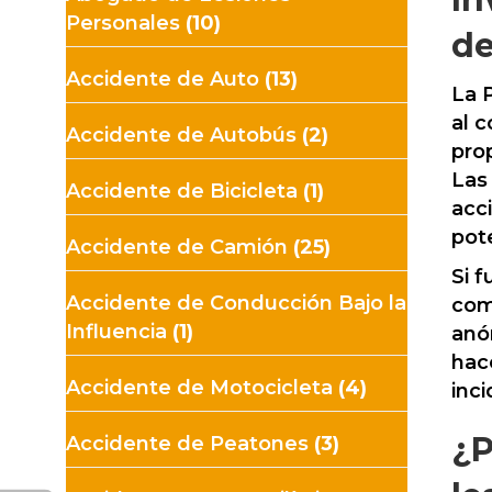
Personales
(10)
de
Accidente de Auto
(13)
La P
al 
Accidente de Autobús
(2)
pro
Las
Accidente de Bicicleta
(1)
acc
pot
Accidente de Camión
(25)
Si 
Accidente de Conducción Bajo la
com
Influencia
(1)
anó
hace
Accidente de Motocicleta
(4)
inci
¿P
Accidente de Peatones
(3)