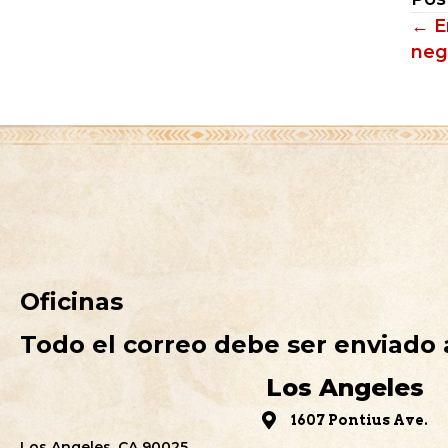
Po
← E
neg
na
Oficinas
Todo el correo debe ser enviado a
Los Angeles
1607 Pontius Ave.
Los Angeles, CA 90025