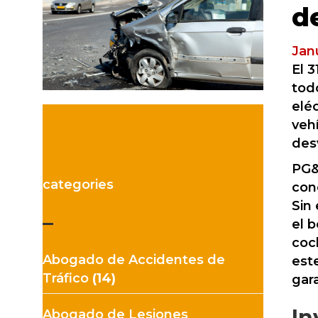
d
Jan
El 
todo
eléc
veh
desv
PG&
categories
con
Sin
–
el b
coc
Abogado de Accidentes de
est
Tráfico
(14)
gara
In
Abogado de Lesiones