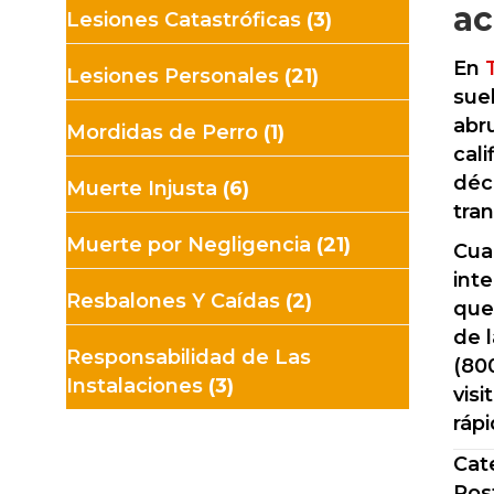
ac
Lesiones Catastróficas
(3)
En
Lesiones Personales
(21)
sue
abr
Mordidas de Perro
(1)
cal
déc
Muerte Injusta
(6)
tra
Muerte por Negligencia
(21)
Cua
int
Resbalones Y Caídas
(2)
que
de l
Responsabilidad de Las
(800
Instalaciones
(3)
vis
ráp
Cat
Pos