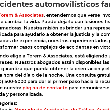
cidentes automovilísticos f
Torem & Associates
, entendemos que verse invo
le cambiar la vida. Puede dejarlo con lesiones fí
umadoras. Nuestra misión es brindar una represe
ificada para ayudarlo a obtener la justicia y la 
adas de experiencia, nuestros experimentados p
nsformar casos complejos de accidentes en victor
ndo elige a Torem & Associates, está eligiendo
ereses. Nuestros abogados están disponibles las 2
 garantiza que pueda obtener la orientación y 
a hora del día o de la noche. Una consulta gratu
) 500-5000 para dar el primer paso hacia la recup
ite nuestra
página de contacto
para comunicarse c
ida y personalizada.
egories:
ted in
Abogado de Accidentes de Tráfico
,
Accid