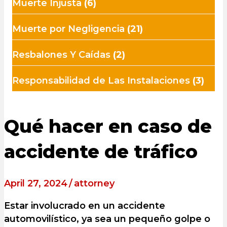
Muerte Injusta
(6)
Muerte por Negligencia
(21)
Resbalones Y Caídas
(2)
Responsabilidad de Las Instalaciones
(3)
Qué hacer en caso de
accidente de tráfico
April 27, 2024
/
attorney
Estar involucrado en un accidente
automovilístico, ya sea un pequeño golpe o