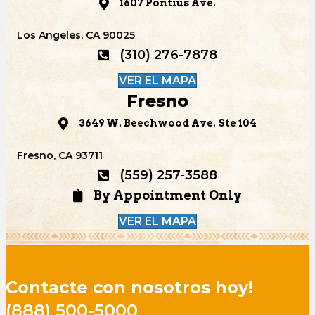
1607 Pontius Ave.
Los Angeles, CA 90025
(310) 276-7878
VER EL MAPA
Fresno
3649 W. Beechwood Ave. Ste 104
Fresno, CA 93711
(559) 257-3588
By Appointment Only
VER EL MAPA
Contacte con nosotros hoy!
(888) 500-5000