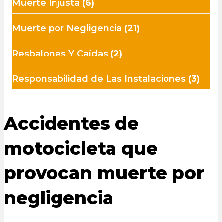
Muerte Injusta
(6)
Muerte por Negligencia
(21)
Resbalones Y Caídas
(2)
Responsabilidad de Las Instalaciones
(3)
Accidentes de
motocicleta que
provocan muerte por
negligencia